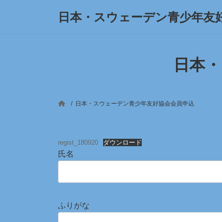
コ
ナ
日本・スウェーデン青少年友
ン
ビ
テ
ゲ
ン
ー
ツ
シ
へ
ョ
日本・
ス
ン
キ
に
ッ
移
プ
動
日本・スウェーデン青少年友好協会会員申込
regist_180920
ダウンロード
氏名
ふりがな